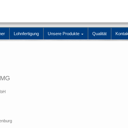
ner
Lohnfertigung
Unsere Produkte
Qualität
Kontak
TMG
mbH
denburg