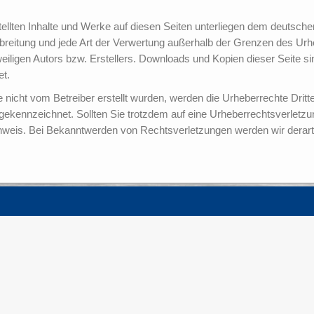
stellten Inhalte und Werke auf diesen Seiten unterliegen dem deutsch
erbreitung und jede Art der Verwertung außerhalb der Grenzen des Ur
iligen Autors bzw. Erstellers. Downloads und Kopien dieser Seite sind
et.
te nicht vom Betreiber erstellt wurden, werden die Urheberrechte Drit
e gekennzeichnet. Sollten Sie trotzdem auf eine Urheberrechtsverlet
weis. Bei Bekanntwerden von Rechtsverletzungen werden wir derart
Kontakt
Service
Tel.: +49 (0)4421 777 57-0
Kontakt
Fax: +49 (0)4421 777 57-77
Impressum
E-Mail:info(at)sl-whv.de
Datenschutzerklärung