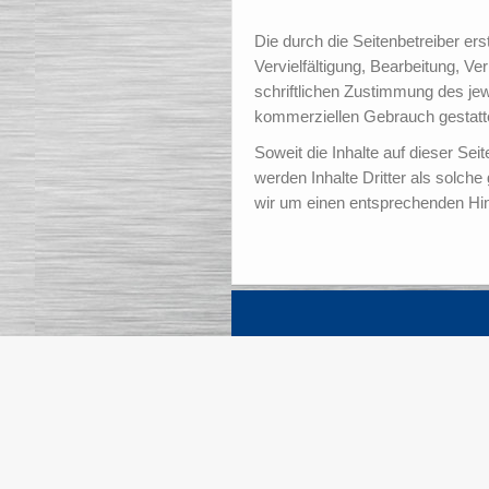
Die durch die Seitenbetreiber er
Vervielfältigung, Bearbeitung, V
schriftlichen Zustimmung des jewe
kommerziellen Gebrauch gestatt
Soweit die Inhalte auf dieser Sei
werden Inhalte Dritter als solch
wir um einen entsprechenden Hin
Adresse
SL Stahl- u. Maschinenbau GmbH
Orbisstr. 3
26419 Schortens
Germany