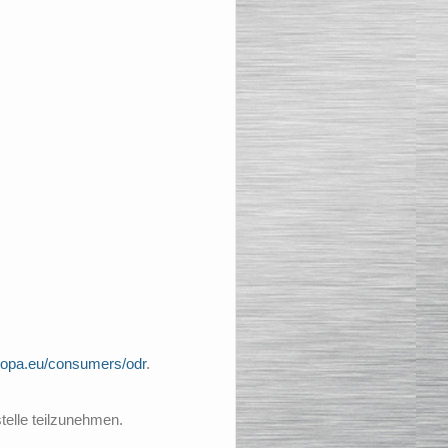
uropa.eu/consumers/odr
.
stelle teilzunehmen.