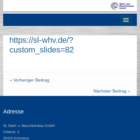
Über uns
Entwicklungspartner
https://sl-whv.de/?
Lohnfertigung
custom_slides=82
Unsere Produkte
Qualität
«
Vorheriger Beitrag
Kontakt
Nächster Beitrag
»
Service
Adresse
SL Stahl- u. Maschinenbau GmbH
Orbisstr. 3
26419 Schortens