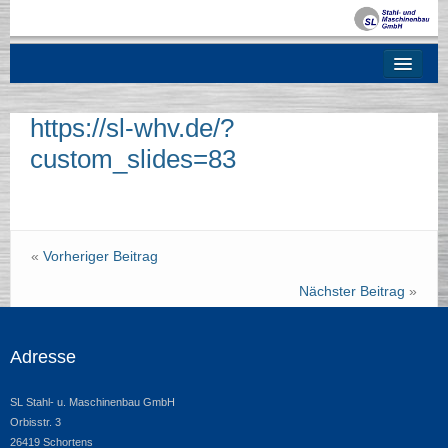
Über uns
Entwicklungspartner
https://sl-whv.de/?
Lohnfertigung
custom_slides=83
Unsere Produkte
Qualität
«
Vorheriger Beitrag
Kontakt
Nächster Beitrag
»
Service
Adresse
SL Stahl- u. Maschinenbau GmbH
Orbisstr. 3
26419 Schortens